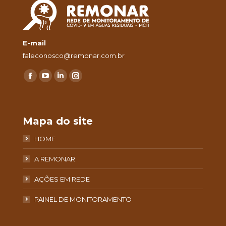
E-mail
faleconosco@remonar.com.br
Encontre-nos em:
Facebook
YouTube
Linkedin
Instagram
page
page
page
page
opens
opens
opens
opens
Mapa do site
in
in
in
in
new
new
new
new
HOME
window
window
window
window
A REMONAR
AÇÕES EM REDE
PAINEL DE MONITORAMENTO