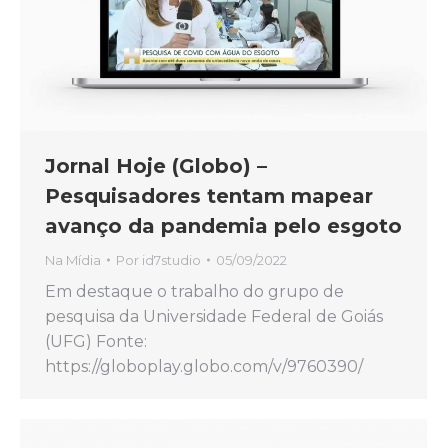
Jornal Hoje (Globo) –
Pesquisadores tentam mapear
avanço da pandemia pelo esgoto
Na Mídia
Por
id7studio
05/09/2022
Em destaque o trabalho do grupo de
pesquisa da Universidade Federal de Goiás
(UFG) Fonte:
https://globoplay.globo.com/v/9760390/