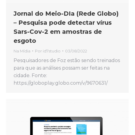
Jornal do Meio-DIa (Rede Globo)
– Pesquisa pode detectar vírus
Sars-Cov-2 em amostras de
esgoto
Na Mídia
Por
id7studio
03/08/2022
Pesquisadores de Foz estão sendo treinados
para que as análises possam ser feitas na
cidade. Fonte:
https://globoplay.globo.com/v/9670631/