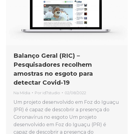
Balanço Geral (RIC) –
Pesquisadores recolhem
amostras no esgoto para
detectar Covid-19
Na Mídia
Por
id7studio
02/08/2022
Um projeto desenvolvido em Foz do Iguaçu
(PR) é capaz de descobrir a presença do
Coronavírus no esgoto Um projeto
desenvolvido em Foz do Iguaçu (PR) é
capaz de descobrir a presença do