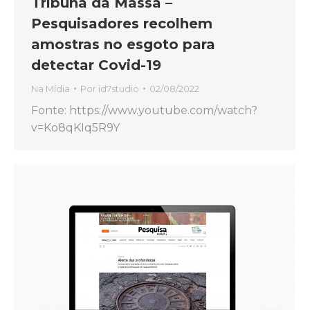
Tribuna da Massa –
Pesquisadores recolhem
amostras no esgoto para
detectar Covid-19
Na Mídia
Por
id7studio
02/08/2022
Fonte: https://www.youtube.com/watch?
v=Ko8qKIq5R9Y