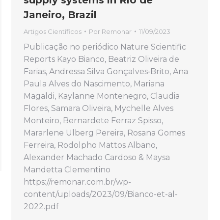
supply systems in Rio de
Janeiro, Brazil
Artigos Científicos
Por
Remonar
11/09/2023
Publicação no periódico Nature Scientific
Reports Kayo Bianco, Beatriz Oliveira de
Farias, Andressa Silva Gonçalves‑Brito, Ana
Paula Alves do Nascimento, Mariana
Magaldi, Kaylanne Montenegro, Claudia
Flores, Samara Oliveira, Mychelle Alves
Monteiro, Bernardete Ferraz Spisso,
Mararlene Ulberg Pereira, Rosana Gomes
Ferreira, Rodolpho Mattos Albano,
Alexander Machado Cardoso & Maysa
Mandetta Clementino
https://remonar.com.br/wp-
content/uploads/2023/09/Bianco-et-al-
2022.pdf