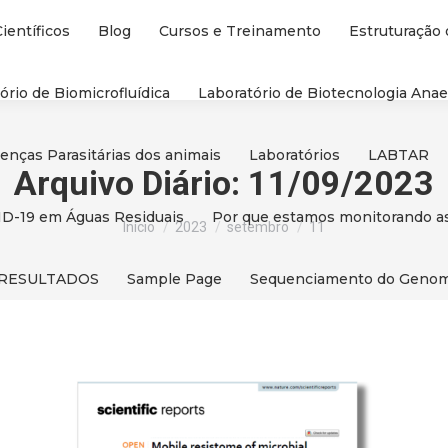
Científicos
Blog
Cursos e Treinamento
Estruturação
ório de Biomicrofluídica
Laboratório de Biotecnologia Anae
oenças Parasitárias dos animais
Laboratórios
LABTAR
Arquivo Diário:
11/09/2023
ID-19 em Águas Residuais
Você está aqui:
Por que estamos monitorando as
Início
2023
setembro
11
RESULTADOS
Sample Page
Sequenciamento do Genoma 