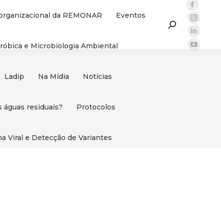
Facebo
 organizacional da REMONAR
Eventos
page
Instag
Search:
opens
page
Linked
róbica e Microbiologia Ambiental
in
opens
page
YouTu
new
in
opens
page
windo
new
in
opens
Ladip
Na Mídia
Notícias
windo
new
in
windo
new
 águas residuais?
Protocolos
windo
Viral e Detecção de Variantes