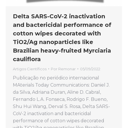
Delta SARS-CoV-2 inactivation
and bactericidal performance of
cotton wipes decorated with
TiO2/Ag nanoparticles like
Brazilian heavy-fruited Myrciaria
cauliflora
Artigos Científicos
Por
Remonar
05/09/2022
Publicação no periódico internacional
MAterials Today Communications: Daniel J.
da Silva, Adriana Duran, Aline D. Cabral,
Fernando L.A. Fonseca, Rodrigo F. Bueno,
Shu Hui Wang, Derval S. Rosa, Delta SARS-
CoV-2 inactivation and bactericidal
performance of cotton wipes decorated
with TiO2/Ag nanoparticles like Brazilian