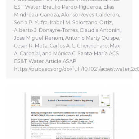
EST Water: Braulio Pardo-Figueroa, Elias
Mindreau-Ganoza, Alonso Reyes-Calderon,
Sonia P. Yufra, Isabel M. Solorzano-Ortiz,
Alberto J. Donayre-Torres, Claudia Antonini,
Jose Miguel Renom, Antonio Marty Quispe,
Cesar R. Mota, Carlos A. L. Chernicharo, Max
A. Carbajal, and Mónica C. Santa-María ACS
ES&T Water Article ASAP
https://pubs.acs.org/doi/full/10.1021/acsestwater.2